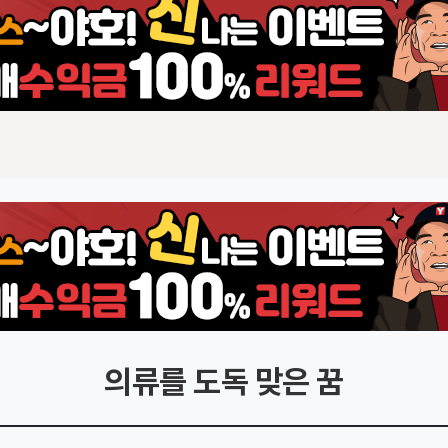
의류를 도독 맞은 꿈