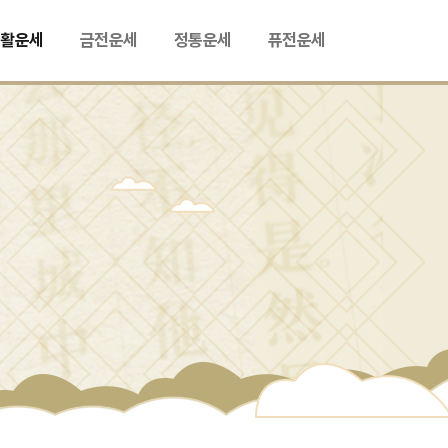
생활운세
금전운세
정통운세
퓨전운세