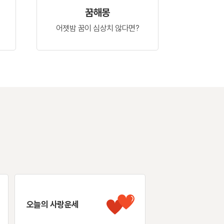
꿈해몽
어젯밤 꿈이
심상치 않다면?
오늘의 사랑운세