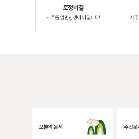
토정비결
사주를 알면
인생이 바뀝니다!
사주
오늘의 운세
주간운