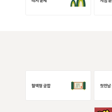
레저 운세
게임 
혈액형 궁합
첫만남