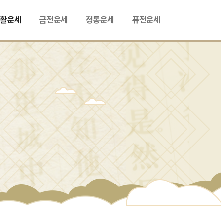
생활운세
금전운세
정통운세
퓨전운세