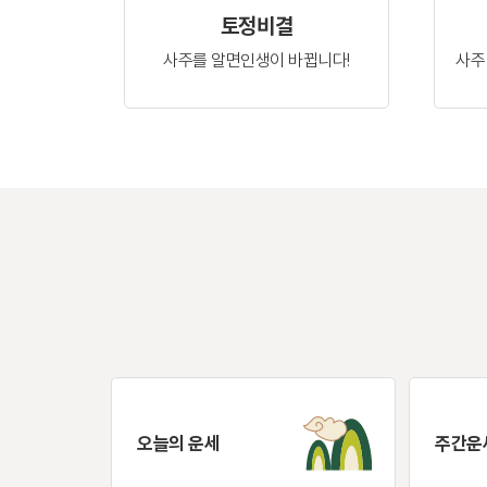
토정비결
사주를 알면
인생이 바뀝니다!
사주
오늘의 운세
주간운