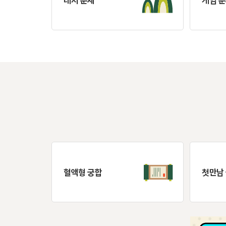
레저 운세
게임 
혈액형 궁합
첫만남