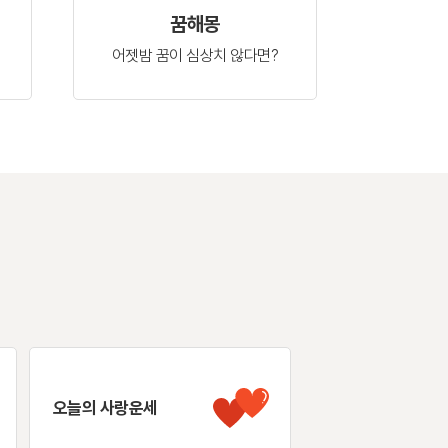
꿈해몽
어젯밤 꿈이
심상치 않다면?
오늘의 사랑운세