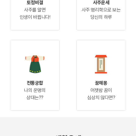
토정비결
사주운세
사주를 알면
사주 명리학으로 보는
인생이 바뀝니다!
당신의 하루
전통궁합
꿈해몽
나의 운명의
어젯밤 꿈이
상대는??
심상치 않다면?