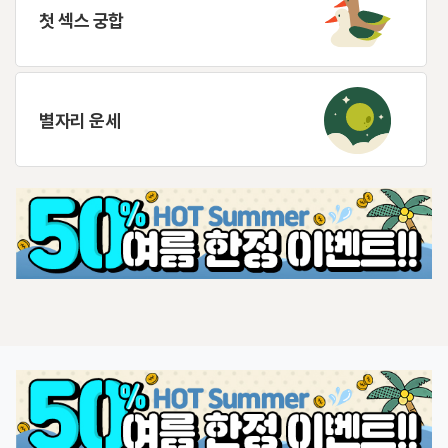
첫 섹스 궁합
별자리 운세