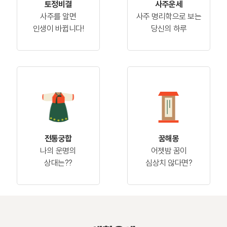
토정비결
사주운세
사주를 알면
사주 명리학으로 보는
인생이 바뀝니다!
당신의 하루
전통궁합
꿈해몽
나의 운명의
어젯밤 꿈이
상대는??
심상치 않다면?