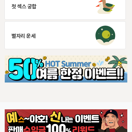
첫 섹스 궁합
별자리 운세