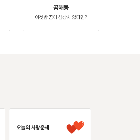
꿈해몽
어젯밤 꿈이
심상치 않다면?
오늘의 사랑운세