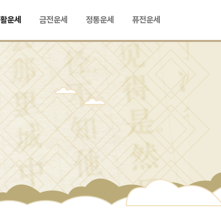
생활운세
금전운세
정통운세
퓨전운세