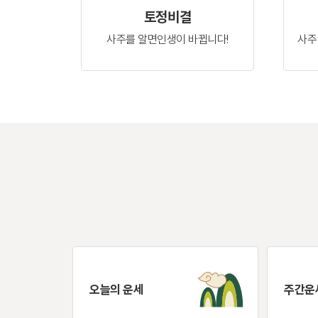
토정비결
사주를 알면
인생이 바뀝니다!
사주
오늘의 운세
주간운