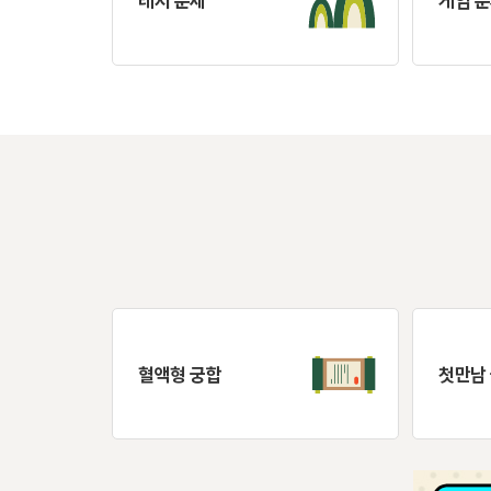
레저 운세
게임 
혈액형 궁합
첫만남