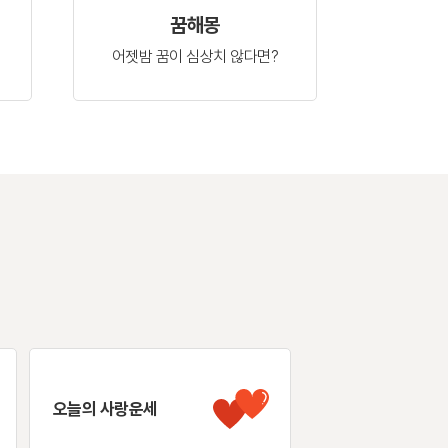
꿈해몽
어젯밤 꿈이
심상치 않다면?
오늘의 사랑운세