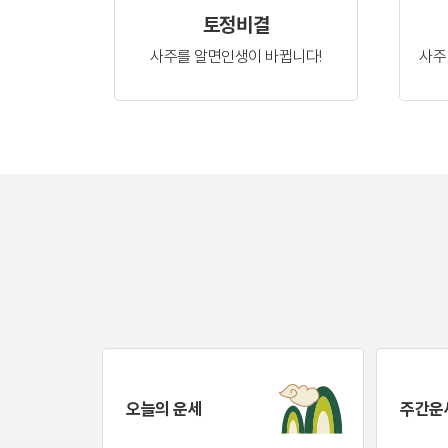
토정비결
사주를 알면
인생이 바뀝니다!
사주
오늘의 운세
주간운