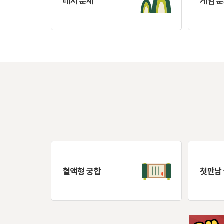
레저 운세
게임 
혈액형 궁합
첫만남