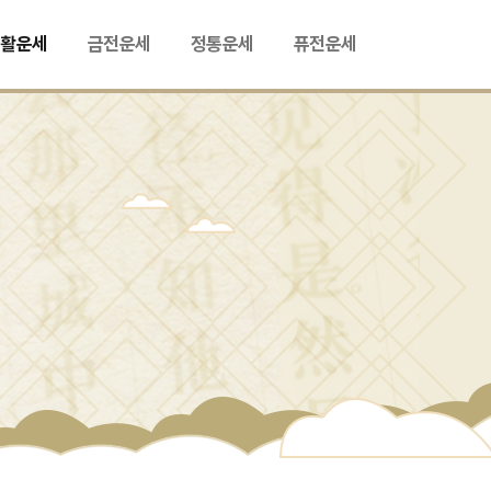
생활운세
금전운세
정통운세
퓨전운세