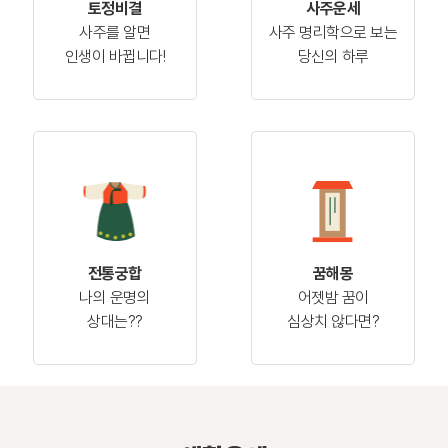
토정비결
사주운세
사주를 알면
사주 명리학으로 보는
인생이 바뀝니다!
당신의 하루
전통궁합
꿈해몽
나의 운명의
어젯밤 꿈이
상대는??
심상치 않다면?