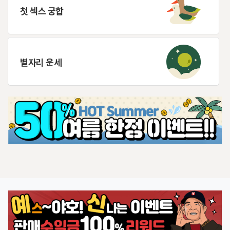
첫 섹스 궁합
별자리 운세