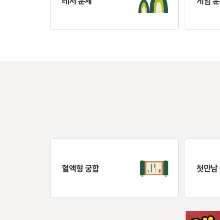
레저 운세
게임 
혈액형 궁합
첫만남