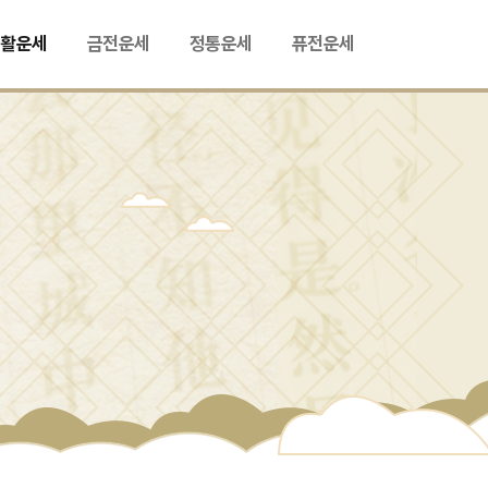
생활운세
금전운세
정통운세
퓨전운세