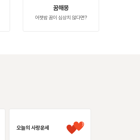
꿈해몽
어젯밤 꿈이
심상치 않다면?
오늘의 사랑운세