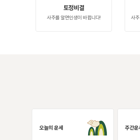
토정비결
사주를 알면
인생이 바뀝니다!
사주
오늘의 운세
주간운