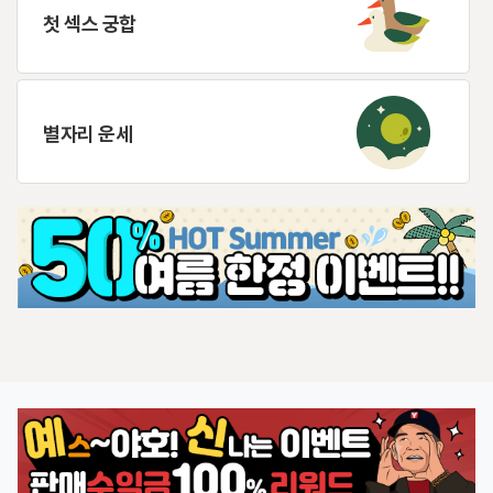
첫 섹스 궁합
별자리 운세