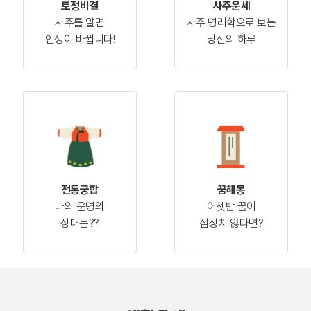
토정비결
사주운세
사주를 알면
사주 명리학으로 보는
인생이 바뀝니다!
당신의 하루
전통궁합
꿈해몽
나의 운명의
어젯밤 꿈이
상대는??
심상치 않다면?