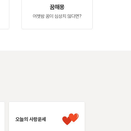
꿈해몽
어젯밤 꿈이
심상치 않다면?
오늘의 사랑운세