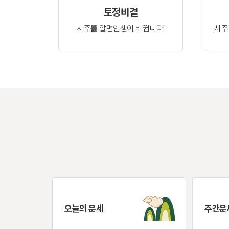
토정비결
사주를 알면
인생이 바뀝니다!
사주
오늘의 운세
주간운