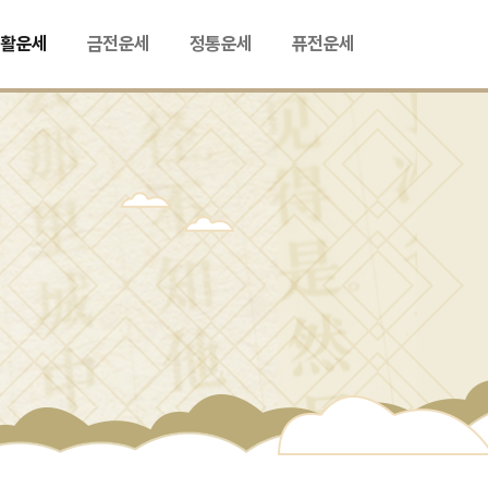
생활운세
금전운세
정통운세
퓨전운세