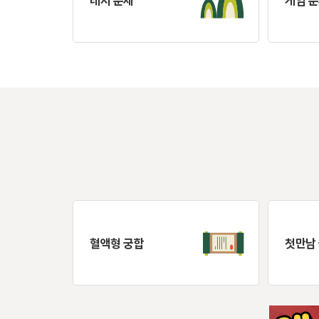
레저 운세
게임 
혈액형 궁합
첫만남