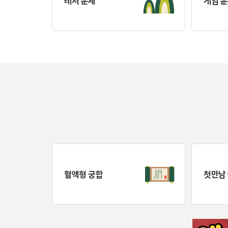
레저 운세
게임 
혈액형 궁합
첫만남