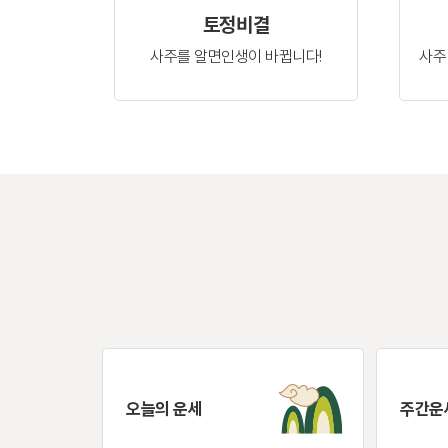
토정비결
사주를 알면
인생이 바뀝니다!
사주
오늘의 운세
주간운