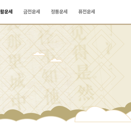
생활운세
금전운세
정통운세
퓨전운세