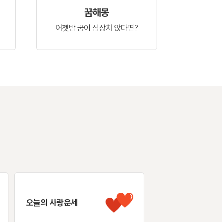
꿈해몽
어젯밤 꿈이
심상치 않다면?
오늘의 사랑운세